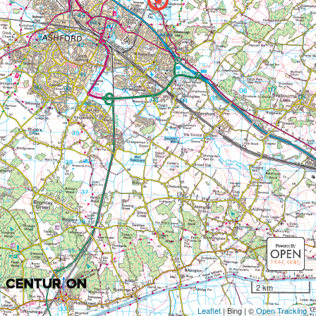
2 km
Leaflet
| Bing | ©
Open Tracking